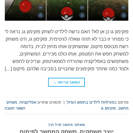
פוקימון גו כן אן לא? האם נרשה לילדינו לשחק פוקימון גו, נראה לי
כי ממחר זו כבר לא תהה שאלה לגיטימית. פוקימון גו, הינו משחק
רשת מבוסס מיקום, שמשחקים אותו מחוץ לבית, בדומה
למשחק חפש את המטמון, אותו כולנו מכירים. המשחקים,
משתמשים באפליקציה שהורדה לסמארטפון, וצריכים לחפש
ולצוד כמה שיותר פוקימונים שחבויים בסביבה שלהם. מיקום […]
המשך קריאה
→
פורסם ב
פעילויות לילדים בחופש הגדול
|
פוסטים שתוייגו
אפליקציות
,
משחקי
מחשב
,
פוקימון גו
השאר תגובה
משחקי מחשב לגיל הרך
יוצר משחקים, משחק המחשב לפיתוח