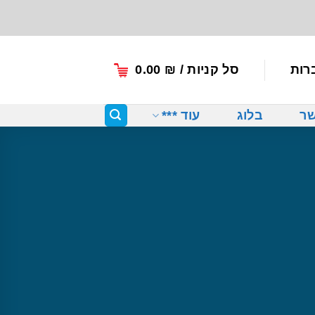
רות
סל קניות /
₪
0.00
שר
בלוג
עוד ***