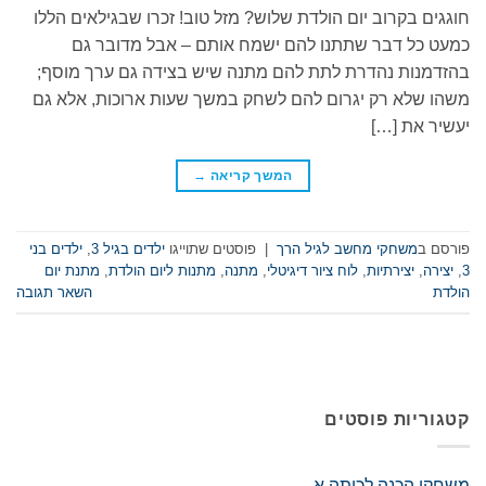
חוגגים בקרוב יום הולדת שלוש? מזל טוב! זכרו שבגילאים הללו
כמעט כל דבר שתתנו להם ישמח אותם – אבל מדובר גם
בהזדמנות נהדרת לתת להם מתנה שיש בצידה גם ערך מוסף;
משהו שלא רק יגרום להם לשחק במשך שעות ארוכות, אלא גם
יעשיר את […]
המשך קריאה
→
פורסם ב
משחקי מחשב לגיל הרך
|
פוסטים שתוייגו
ילדים בגיל 3
,
ילדים בני
3
,
יצירה
,
יצירתיות
,
לוח ציור דיגיטלי
,
מתנה
,
מתנות ליום הולדת
,
מתנת יום
הולדת
השאר תגובה
קטגוריות פוסטים
משחקי הכנה לכיתה א