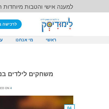
Ski
למענה אישי והטבות מיוחדות 
t
conten
לרכישה ב
ראשי
מי אנחנו
על
משחקים לילדים בני 4, דברים שמומלץ לדעת לפני
4 באפריל 2017
TED ON
04