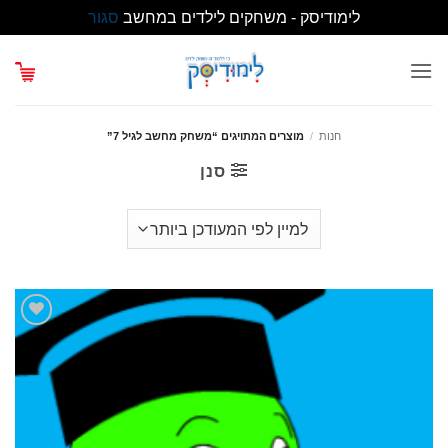
לימודיסק - משחקים לילדים במחשב
סגור
Ski
t
conten
חנות
/
מוצרים המתויגים “משחק מחשב לגיל 7”
סנן
הוסף
לרשימת
המשאלות