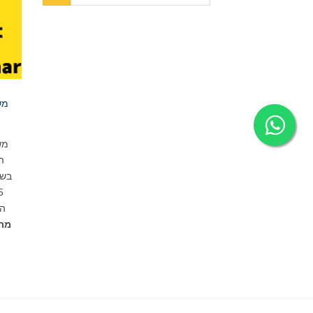
מש
מש
הפ