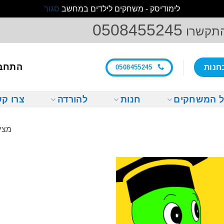
לימודיסק - משחקים לילדים במחשב
סגור
0508455245
התקשרו
התחב
חנות
0508455245
 המשחקים
חנות
להורדה
צרו ק
מצי
הוסף
לרשימת
המשאלות