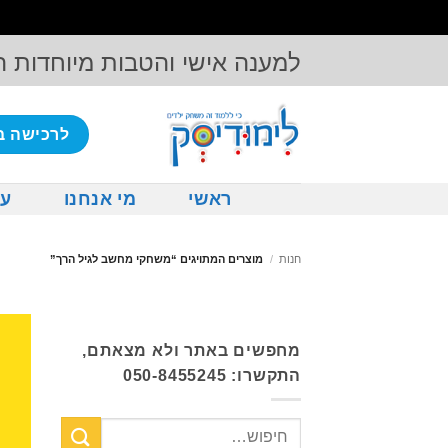
Ski
למענה אישי והטבות מיוחדות 
t
conten
לרכישה ב
ראשי
מי אנחנו
על
חנות
/
מוצרים המתויגים “משחקי מחשב לגיל הרך”
מחפשים באתר ולא מצאתם,
התקשרו: 050-8455245