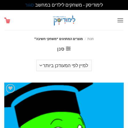
לימודיסק - משחקים לילדים במחשב
סגור
Ski
t
conten
חנות
/
מוצרים המתויגים “משחקי חשיבה”
סנן
הוסף
לרשימת
המשאלות