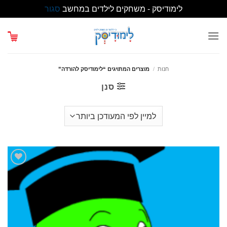
לימודיסק - משחקים לילדים במחשב
סגור
Ski
t
conten
חנות
/
מוצרים המתויגים “לימודיסק להורדה”
סנן
הוסף
לרשימת
המשאלות