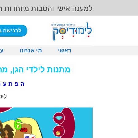
Ski
למענה אישי והטבות מיוחדות 
t
conten
לרכישה ב
ראשי
מי אנחנו
על
מתנות לילדי הגן, מ
ה פ ת ע 
לימ