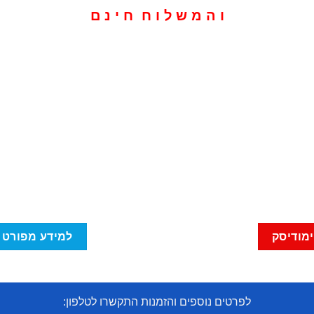
ו ה מ ש ל ו ח ח י נ ם
ימודיסק
למידע מפורט 
לפרטים נוספים והזמנות התקשרו לטלפון: