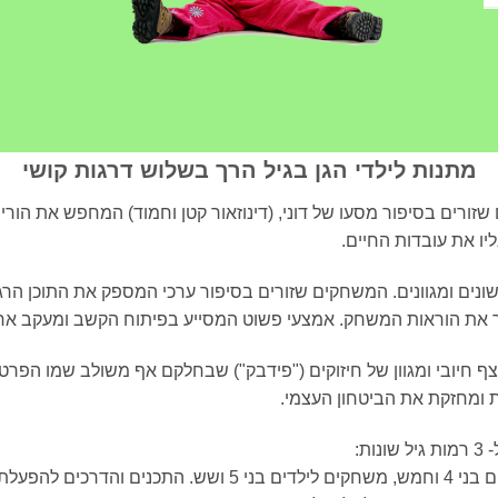
מתנות לילדי הגן בגיל הרך בשלוש דרגות קושי
משחקי מחשב לילדים שזורים בסיפור מסעו של דוני, (דינוזאור קטן וחמוד) המחפש 
יו את עובדות החיים.
שונים ומגוונים. המשחקים שזורים בסיפור ערכי המספק את התוכן הרג
יר את הוראות המשחק. אמצעי פשוט המסייע בפיתוח הקשב ומעקב אח
 חיובי ומגוון של חיזוקים ("פידבק") שבחלקם אף משולב שמו הפרט
ת ומחזקת את הביטחון העצמי.
משחקים לילדים בני 3 ושנתיים, משחקים לילדים בני 4 וחמש, משח