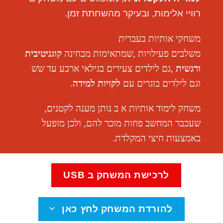
רוויי אלימות, ובעיקר מהשחתת זמן.
משחקי אותיות בעברית
משלבים
פעילויות
,
שמתאימות מבחינה
קוגניטיבית
ורגשית
,
גם לילדים צעירים בגילאי ארבע עד שש
וגם
לילדים בוגרים עם
לקויות למידה
.
משחק לימוד אותיות א ב נותן מענה לקטנים,
שעכבר המחשב פחות מוכר להם, ולכן מ
ופעל
באמצעות חיצי המקלדת
.
לרכישת המשחק ב USB
להורדת המשחק לחץ כאן