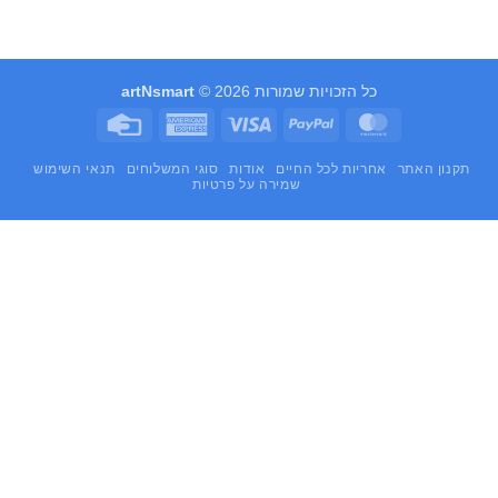
כל הזכויות שמורות 2026 ©
artNsmart
Credit
American
Visa
PayPal
MasterCard
Card
Express
תקנון האתר
אחריות לכל החיים
אודות
סוגי המשלוחים
תנאי השימוש
שמירה על פרטיות