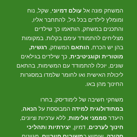
המשחק פונה אל
עולם דמיוני
, שקל, נוח
ומומלץ לילדים בכל גיל, להתחבר אליו,
והתכנים במשחק, הותאמו כך שילדים
מצליחים להתמודד עימם בקלות. במקומות
בהן יש הכרח,
הותאם
המשחק,
רגשית,
מוטורית וקוגניטיבית
, כך שילדים בגילאים
שונים, יוכלו להתמודד עם המשימות, בהתאם
ליכולת האישית ואו לחומר שלמדו במסגרות
החינוך מהן באו.
משחקי חשיבה של לימודיסק, בחרו
במתודולוגית למידה
המבוססת על
הנאה
,
היעדר
סממני אלימות
, ללא ערכיות וציונים,
חינוך לערכים
, דמיון,
יצירתיות
ו
תהליכי
חקירה
, שימוש ב
משובים חיוביים
, מגוונים