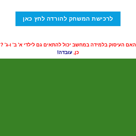
לרכישת המשחק להורדה לחץ כאן
האם העיסוק בלמידה במחשב יכול להתאים גם לילדי א' ב' ו-ג' ?
כן,
עובדה!
העשרה מילולית והרחבת כישורי שפה
כתיבת מילים: נרדפות
רבים/יחיד
הפכים
טעויות בהיפוך אותיות (א/ע, ח/כ, ט/ת)
תרגול הבנת הנשמע
הכרות עם משלים ופתגמים