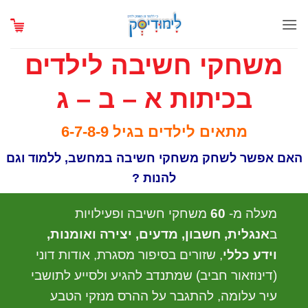
Ski
t
conten
משחקי חשיבה לילדים
בכיתות א – ב – ג
מתאים לילדים בגיל 6-7-8-9
האם אפשר לשחק משחקי חשיבה במחשב, ללמוד וגם
להנות ?
מעלה מ-
60
משחקי חשיבה ופעילויות
ב
אנגלית, חשבון, מדעים, יצירה ואומנות,
וידע כללי
, שזורים בסיפור מסגרת, אודות דוני
(דינוזאור חביב) שמתנדב להגיע ולסייע לתושבי
עיר עלומה, להתגבר על ההרס מנזקי הטבע