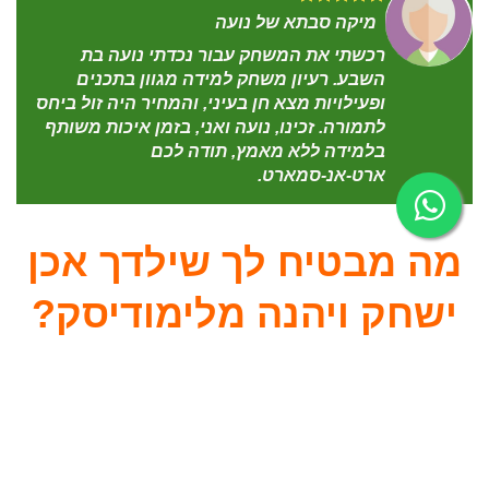
מיקה סבתא של נועה
רכשתי את המשחק עבור נכדתי נועה בת
השבע. רעיון משחק למידה מגוון בתכנים
ופעילויות מצא חן בעיני, והמחיר היה זול ביחס
לתמורה. זכינו, נועה ואני, בזמן איכות משותף
בלמידה ללא מאמץ, תודה לכם
ארט-אנ-סמארט.
מה מבטיח לך שילדך אכן
ישחק ויהנה מלימודיסק?
מתאים לספקטרום רחב
של משתמשים
–
לימודיסק, משחקי חשיבה לילדים הינו משחק מותאם
גם עבור ילדים עם לקויות למידה. הילד נהנה, למד
וחווה הצלחה.